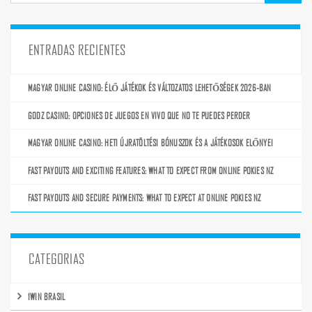
ENTRADAS RECIENTES
MAGYAR ONLINE CASINO: ÉLŐ JÁTÉKOK ÉS VÁLTOZATOS LEHETŐSÉGEK 2026-BAN
GODZ CASINO: OPCIONES DE JUEGOS EN VIVO QUE NO TE PUEDES PERDER
MAGYAR ONLINE CASINO: HETI ÚJRATÖLTÉSI BÓNUSZOK ÉS A JÁTÉKOSOK ELŐNYEI
FAST PAYOUTS AND EXCITING FEATURES: WHAT TO EXPECT FROM ONLINE POKIES NZ
FAST PAYOUTS AND SECURE PAYMENTS: WHAT TO EXPECT AT ONLINE POKIES NZ
CATEGORIAS
1WIN BRASIL