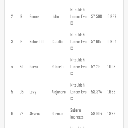
Mitsubishi
2
17
Gomez
Julio
Lancer Evo
57.598
0.887
IX
Mitsubishi
3
18
Robustelli
Claudio
Lancer Evo
57.615
0.904
IX
Mitsubishi
4
51
Garro
Roberto
Lancer Evo
57.719
1.008
IX
Mitsubishi
5
95
Levy
Alejandro
Lancer Evo
58.374
1.663
IX
Subaru
6
22
Alvarez
German
58.604
1.893
Imprezza