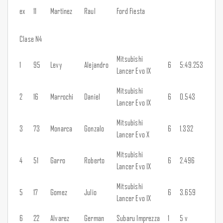
ex
11
Martinez
Raul
Ford Fiesta
Clase N4
Mitsubishi
1
95
Levy
Alejandro
6
5:49.253
Lancer Evo IX
Mitsubishi
2
16
Marrochi
Daniel
6
0.543
Lancer Evo IX
Mitsubishi
3
73
Monarca
Gonzalo
6
1.332
Lancer Evo X
Mitsubishi
4
51
Garro
Roberto
6
2.496
Lancer Evo IX
Mitsubishi
5
17
Gomez
Julio
6
3.659
Lancer Evo IX
6
22
Alvarez
German
Subaru Imprezza
1
5 v