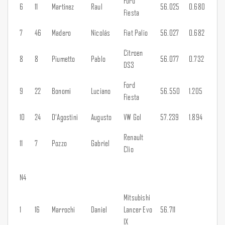
Ford
6
11
Martinez
Raul
56.025
0.680
Fiesta
7
46
Madero
Nicolás
Fiat Palio
56.027
0.682
Citroen
8
8
Piumetto
Pablo
56.077
0.732
DS3
Ford
9
22
Bonomi
Luciano
56.550
1.205
Fiesta
10
24
D’Agostini
Augusto
VW Gol
57.239
1.894
Renault
11
7
Pozzo
Gabriel
Clio
N4
Mitsubishi
1
16
Marrochi
Daniel
Lancer Evo
56.711
IX