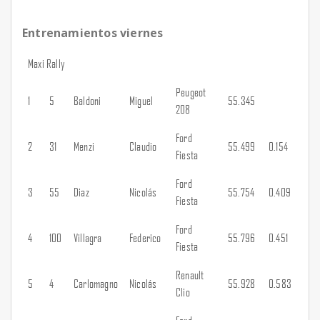
Entrenamientos viernes
Maxi Rally
Peugeot
1
5
Baldoni
Miguel
55.345
208
Ford
2
31
Menzi
Claudio
55.499
0.154
Fiesta
Ford
3
55
Diaz
Nicolás
55.754
0.409
Fiesta
Ford
4
100
Villagra
Federico
55.796
0.451
Fiesta
Renault
5
4
Carlomagno
Nicolás
55.928
0.583
Clio