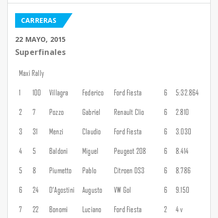
CARRERAS
22 MAYO, 2015
Superfinales
Maxi Rally
1
100
Villagra
Federico
Ford Fiesta
6
5:32.864
2
7
Pozzo
Gabriel
Renault Clio
6
2.810
3
31
Menzi
Claudio
Ford Fiesta
6
3.030
4
5
Baldoni
Miguel
Peugeot 208
6
8.414
5
8
Piumetto
Pablo
Citroen DS3
6
8.786
6
24
D’Agostini
Augusto
VW Gol
6
9.150
7
22
Bonomi
Luciano
Ford Fiesta
2
4 v