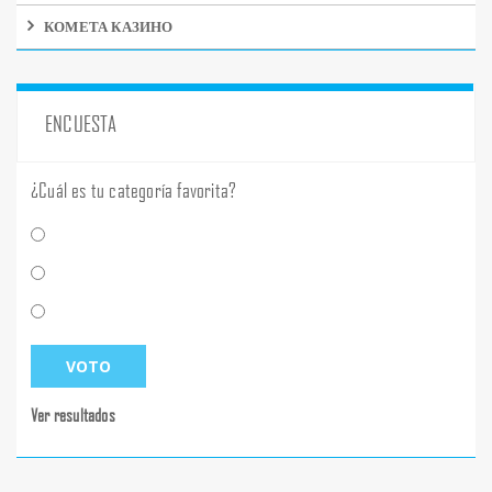
КОМЕТА КАЗИНО
ENCUESTA
¿Cuál es tu categoría favorita?
Maxi Rally
N4
Junior
Ver resultados