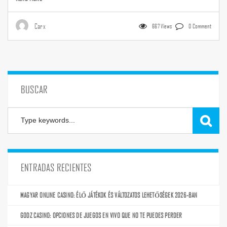
Carx
667 Views
0 Comment
BUSCAR
ENTRADAS RECIENTES
MAGYAR ONLINE CASINO: ÉLŐ JÁTÉKOK ÉS VÁLTOZATOS LEHETŐSÉGEK 2026-BAN
GODZ CASINO: OPCIONES DE JUEGOS EN VIVO QUE NO TE PUEDES PERDER