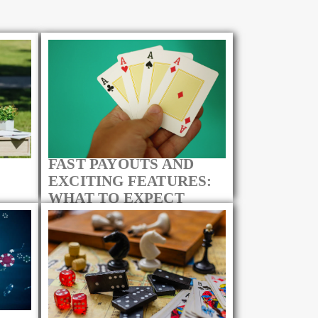
FAST PAYOUTS AND
EXCITING FEATURES:
WHAT TO EXPECT
FROM ONLINE POKIES
YEI
NZ