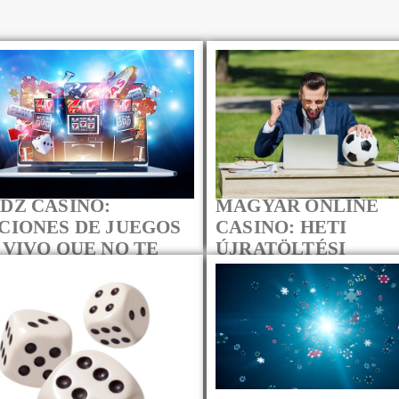
DZ CASINO:
MAGYAR ONLINE
CIONES DE JUEGOS
CASINO: HETI
 VIVO QUE NO TE
ÚJRATÖLTÉSI
EDES PERDER
BÓNUSZOK ÉS A
JÁTÉKOSOK ELŐN