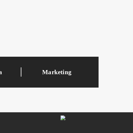
a
Marketing