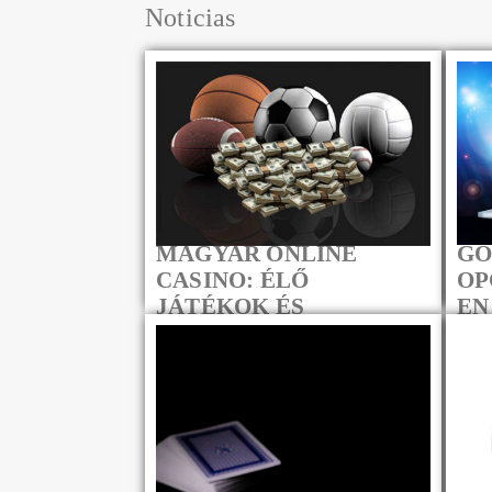
Noticias
MAGYAR ONLINE
GO
CASINO: ÉLŐ
OP
JÁTÉKOK ÉS
EN
VÁLTOZATOS
PU
LEHETŐSÉGEK 2026-
BAN