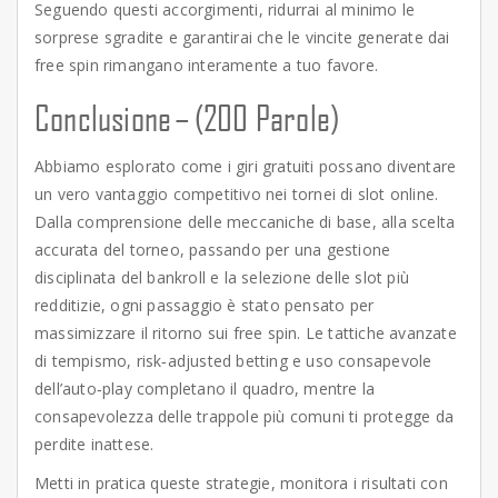
Seguendo questi accorgimenti, ridurrai al minimo le
sorprese sgradite e garantirai che le vincite generate dai
free spin rimangano interamente a tuo favore.
Conclusione – (200 Parole)
Abbiamo esplorato come i giri gratuiti possano diventare
un vero vantaggio competitivo nei tornei di slot online.
Dalla comprensione delle meccaniche di base, alla scelta
accurata del torneo, passando per una gestione
disciplinata del bankroll e la selezione delle slot più
redditizie, ogni passaggio è stato pensato per
massimizzare il ritorno sui free spin. Le tattiche avanzate
di tempismo, risk‑adjusted betting e uso consapevole
dell’auto‑play completano il quadro, mentre la
consapevolezza delle trappole più comuni ti protegge da
perdite inattese.
Metti in pratica queste strategie, monitora i risultati con