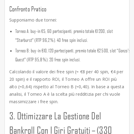
Confronto Pratico
Supponiamo due tornei:
Torneo A: buy‑in €5, 60 partecipanti, premio totale €1 200, slot
“Starburst” (RTP 96,2 %). 40 free spin inclusi.
Torneo B: buy‑in €10, 120 partecipanti, premio totale €2 500, slot “Gonzo’s
Quest” (RTP 95,8 %). 20 free spin inclusi.
Calcolando il valore dei free spin (≈ €8 per 40 spin, €4 per
20 spin) e il rapporto ROI, il Torneo A offre un ROI più
alto (≈0,64) rispetto al Torneo B (≈0,40). In base a questa
analisi, il Torneo A è la scelta più redditizia per chi vuole
massimizzare i free spin.
3. Ottimizzare La Gestione Del
Bankroll Con I Giri Gratuiti – (330