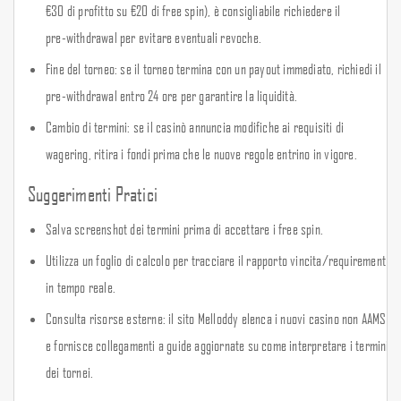
€30 di profitto su €20 di free spin), è consigliabile richiedere il
pre‑withdrawal per evitare eventuali revoche.
Fine del torneo: se il torneo termina con un payout immediato, richiedi il
pre‑withdrawal entro 24 ore per garantire la liquidità.
Cambio di termini: se il casinò annuncia modifiche ai requisiti di
wagering, ritira i fondi prima che le nuove regole entrino in vigore.
Suggerimenti Pratici
Salva screenshot dei termini prima di accettare i free spin.
Utilizza un foglio di calcolo per tracciare il rapporto vincita/requirement
in tempo reale.
Consulta risorse esterne: il sito Melloddy elenca i nuovi casino non AAMS
e fornisce collegamenti a guide aggiornate su come interpretare i termini
dei tornei.