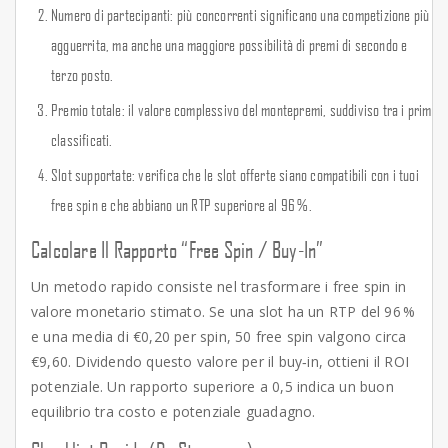
Numero di partecipanti: più concorrenti significano una competizione più
agguerrita, ma anche una maggiore possibilità di premi di secondo e
terzo posto.
Premio totale: il valore complessivo del montepremi, suddiviso tra i primi
classificati.
Slot supportate: verifica che le slot offerte siano compatibili con i tuoi
free spin e che abbiano un RTP superiore al 96 %.
Calcolare Il Rapporto “free Spin / Buy‑in”
Un metodo rapido consiste nel trasformare i free spin in
valore monetario stimato. Se una slot ha un RTP del 96 %
e una media di €0,20 per spin, 50 free spin valgono circa
€9,60. Dividendo questo valore per il buy‑in, ottieni il ROI
potenziale. Un rapporto superiore a 0,5 indica un buon
equilibrio tra costo e potenziale guadagno.