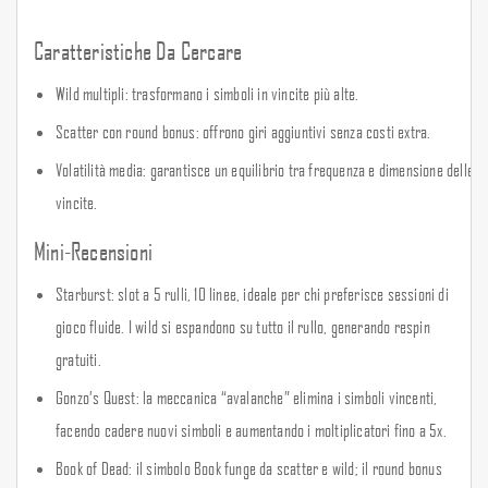
Caratteristiche Da Cercare
Wild multipli: trasformano i simboli in vincite più alte.
Scatter con round bonus: offrono giri aggiuntivi senza costi extra.
Volatilità media: garantisce un equilibrio tra frequenza e dimensione delle
vincite.
Mini‑recensioni
Starburst: slot a 5 rulli, 10 linee, ideale per chi preferisce sessioni di
gioco fluide. I wild si espandono su tutto il rullo, generando respin
gratuiti.
Gonzo’s Quest: la meccanica “avalanche” elimina i simboli vincenti,
facendo cadere nuovi simboli e aumentando i moltiplicatori fino a 5x.
Book of Dead: il simbolo Book funge da scatter e wild; il round bonus