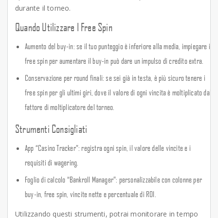
durante il torneo.
Quando Utilizzare I Free Spin
Aumento del buy‑in: se il tuo punteggio è inferiore alla media, impiegare i
free spin per aumentare il buy‑in può dare un impulso di credito extra.
Conservazione per round finali: se sei già in testa, è più sicuro tenere i
free spin per gli ultimi giri, dove il valore di ogni vincita è moltiplicato dal
fattore di moltiplicatore del torneo.
Strumenti Consigliati
App “Casino Tracker”: registra ogni spin, il valore delle vincite e i
requisiti di wagering.
Foglio di calcolo “Bankroll Manager”: personalizzabile con colonne per
buy‑in, free spin, vincite nette e percentuale di ROI.
Utilizzando questi strumenti, potrai monitorare in tempo