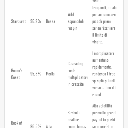
Vincite
frequenti, ideale
Wild
per accumulare
Starburst
96,2 %
Bassa
espandibili,
piccoli premi
respin
senza rischiare
il limite di
vincita.
I moltiplicatori
aumentano
Cascading
rapidamente,
Gonzo’s
reels,
95,8 %
Media
rendendo i free
Quest
moltiplicatori
spin più potenti
in crescita
verso la fine del
round.
Alta volatilità
Simbolo
permette grandi
scatter,
payout in pochi
Book of
96,5 %
Alta
round bonus
spin, perfetto