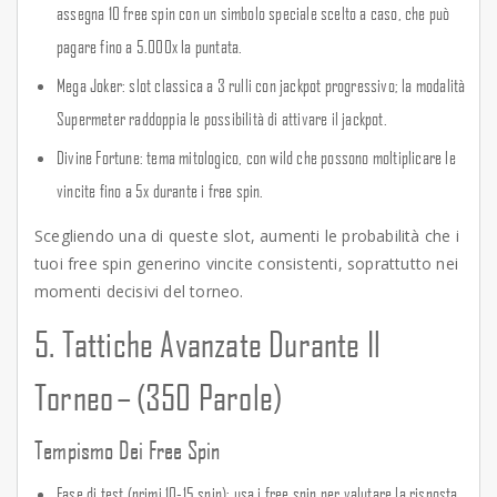
assegna 10 free spin con un simbolo speciale scelto a caso, che può
pagare fino a 5.000x la puntata.
Mega Joker: slot classica a 3 rulli con jackpot progressivo; la modalità
Supermeter raddoppia le possibilità di attivare il jackpot.
Divine Fortune: tema mitologico, con wild che possono moltiplicare le
vincite fino a 5x durante i free spin.
Scegliendo una di queste slot, aumenti le probabilità che i
tuoi free spin generino vincite consistenti, soprattutto nei
momenti decisivi del torneo.
5. Tattiche Avanzate Durante Il
Torneo – (350 Parole)
Tempismo Dei Free Spin
Fase di test (primi 10‑15 spin): usa i free spin per valutare la risposta