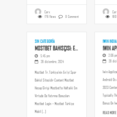
Carx
Car
176 Views
0 Comment
180
SIN CATEGORÍA
1WIN INDIA
MOSTBET BAHISÇISI: EN İYI ORANLAR VE ÇEVRIMIÇI CANLI BAHIS DENEYIMI
2:06 p
5:45 pm
28 dic
28 diciembre, 2024
1win Applic
Mostbet Tr, Türkiye’nin En Iyi Spor
Android Os 
Bahisl Sitesidir Content Mostbet
2023 Conte
Hesap Girişi Mostbet’te Haftalık Em
Typically T
Virtude De Yatırma Bonusları
Bonus On 1w
Mostbet Login – Mostbet Türkiye
Mobil […]
READ MORE