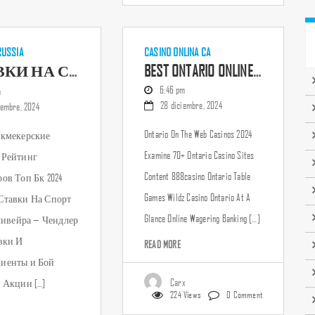
RUSSIA
CASINO ONLINA CA
СТАВКИ НА СПОРТ ОНЛАЙН%2C СРАВНЕНИЕ КОЭФФИЦИЕНТОВ%2C БУКМЕКЕРСКИЕ ВИЛКИ%2C ПРОГНОЗЫ НА МАТЧИ
BEST ONTARIO ONLINE INTERNET CASINOS 2024 ONTARIO WAGERING SITES
6:46 pm
m
28 diciembre, 2024
iembre, 2024
Ontario On The Web Casinos 2024
укмекерские
Examine 70+ Ontario Casino Sites
 Рейтинг
Content 888casino Ontario Table
ов Топ Бк 2024
Games Wildz Casino Ontario At A
Ставки На Спорт
Glance Online Wagering Banking […]
Оливейра — Чендлер
вки И
READ MORE
иенты и Бой
Carx
 Акции […]
224 Views
0 Comment