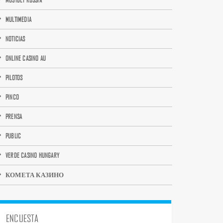
MULTIMEDIA
NOTICIAS
ONLINE CASINO AU
PILOTOS
PINCO
PRENSA
PUBLIC
VERDE CASINO HUNGARY
КОМЕТА КАЗИНО
ENCUESTA