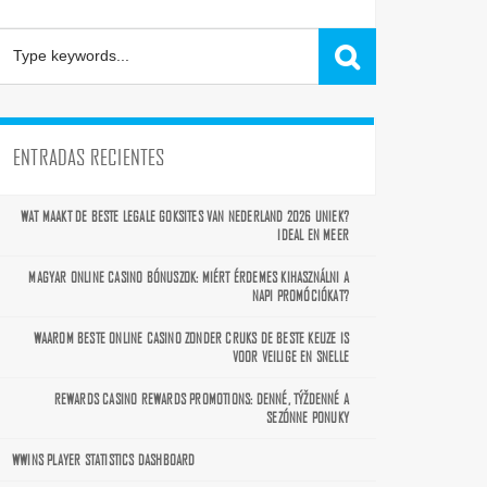
ENTRADAS RECIENTES
WAT MAAKT DE BESTE LEGALE GOKSITES VAN NEDERLAND 2026 UNIEK?
IDEAL EN MEER
MAGYAR ONLINE CASINO BÓNUSZOK: MIÉRT ÉRDEMES KIHASZNÁLNI A
NAPI PROMÓCIÓKAT?
WAAROM BESTE ONLINE CASINO ZONDER CRUKS DE BESTE KEUZE IS
VOOR VEILIGE EN SNELLE
REWARDS CASINO REWARDS PROMOTIONS: DENNÉ, TÝŽDENNÉ A
SEZÓNNE PONUKY
WWINS PLAYER STATISTICS DASHBOARD