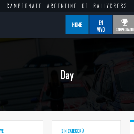
CAMPEONATO ARGENTINO DE RALLYCROSS
EN
HOME
VIVO
CAMPEONATO
Day
IYE
SIN CATEGORÍA