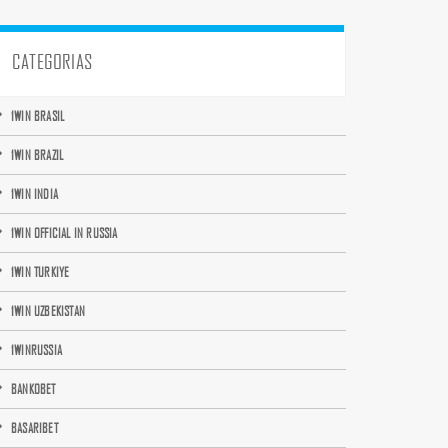
CATEGORIAS
1WIN BRASIL
1WIN BRAZIL
1WIN INDIA
1WIN OFFICIAL IN RUSSIA
1WIN TURKIYE
1WIN UZBEKISTAN
1WINRUSSIA
BANKOBET
BASARIBET