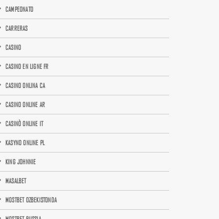
CAMPEONATO
CARRERAS
CASINO
CASINO EN LIGNE FR
CASINO ONLINA CA
CASINO ONLINE AR
CASINÒ ONLINE IT
KASYNO ONLINE PL
KING JOHNNIE
MASALBET
MOSTBET OZBEKISTONDA
MOSTBET RUSSIA