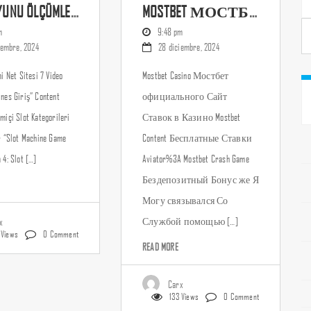
SLOT OYUNU ÖLÇÜMLERI RTP, VARYANS VE İSABET SIKLIĞI HAKKINDA BILMENIZ GEREKEN HER ŞEY
MOSTBET МОСТБЕТ%3A БОНУС КОНЦА 25 000 КОПЕЙКУ ПРИ РЕГИСТРАЦИИ А ПЕРВОМ ДЕПОЗИТЕ КИРОМАРУСОМ ПРОМОКОДОМ SPACEBONUS ЗЕРКАЛО И ОТЗЫВЫ ОБ БУКМЕКЕРСКОЙ КОНТОРЕ МОСТБЕТ ОФФШОРНЫЙ
m
9:48 pm
iembre, 2024
28 diciembre, 2024
smi Net Sitesi 7 Video
Mostbet Casino Мостбет
nes Giriş” Content
официального Сайт
miçi Slot Kategorileri
Ставок в Казино Mostbet
r “Slot Machine Game
Content Бесплатные Ставки
 4: Slot […]
Aviator%3A Mostbet Crash Game
Бездепозитный Бонус же Я
Могу связывался Со
Службой помощью […]
x
 Views
0 Comment
READ MORE
Carx
133 Views
0 Comment