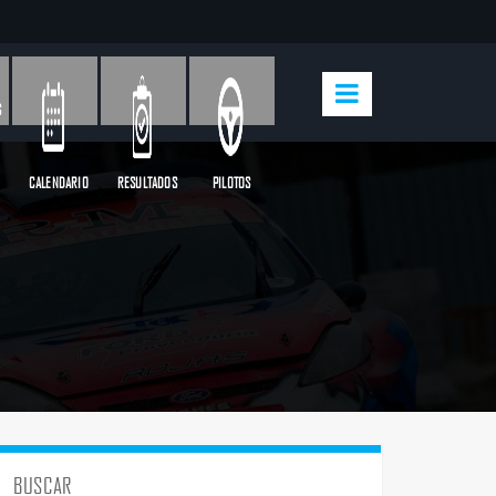
S
CALENDARIO
RESULTADOS
PILOTOS
BUSCAR