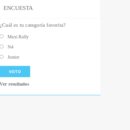
ENCUESTA
¿Cuál es tu categoría favorita?
Maxi Rally
N4
Junior
Ver resultados