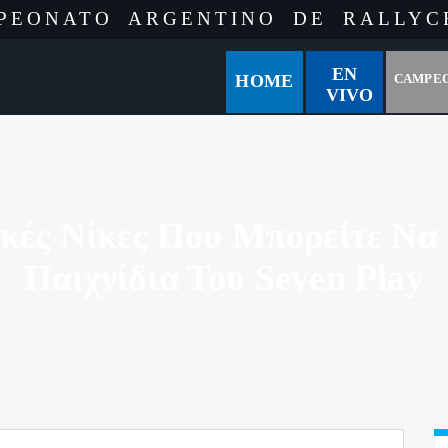
PEONATO ARGENTINO DE RALLYC
EN
HOME
CAMPE
VIVO
κές Νίκες Που Μπορείτε Να
Παιχνίδια Του Seven Play