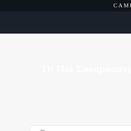
CAM
Descargar Reglamento
Οι Πιο Συναρπαστι