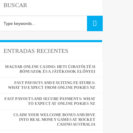
BUSCAR
ENTRADAS RECIENTES
MAGYAR ONLINE CASINO: HETI ÚJRATÖLTÉSI
BÓNUSZOK ÉS A JÁTÉKOSOK ELŐNYEI
FAST PAYOUTS AND EXCITING FEATURES:
WHAT TO EXPECT FROM ONLINE POKIES NZ
FAST PAYOUTS AND SECURE PAYMENTS: WHAT
TO EXPECT AT ONLINE POKIES NZ
CLAIM YOUR WELCOME BONUS AND DIVE
INTO REAL MONEY GAMES AT ROCKET
CASINO AUSTRALIA