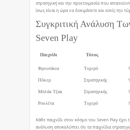
στρατηγική και την προετοιμασία που απαιτούντα
ίσως είναι η ώρα να δοκιμάσετε και εσείς την τύ
Συγκριτική Ανάλυση Τω
Seven Play
Παιχνίδι
Τύπος
Φρουτάκια
Τυχερό
Πόκερ
Στρατηγικής
Μπλάκ Τζακ
Στρατηγικής
Ρουλέτα
Τυχερό
Κάθε παιχνίδι στον κόσμο του Seven Play έχει τ
ανάλυση αποκαλύπτει ότι τα παιχνίδια στρατηγι